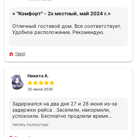
местности то еще приключение. Желаем
процветания!!!
« "Комфорт" - 2х местный, май 2024 г.»
Отличный гостевой дом. Все соответствует.
Удобное расположение. Рекомендую.
ТВИЛ
Никита А.
30 июня 2026
Задержался на два дня 27 и 28 июня из-за
задержки рейса . Заселили, накормили,
успокоили. Бесплатно продлили время
выезда до момента повторной регистрации
Читать полностью
в аэропорту, за что отдельное уважение.
Номера чистые, мебель не битая, никто не