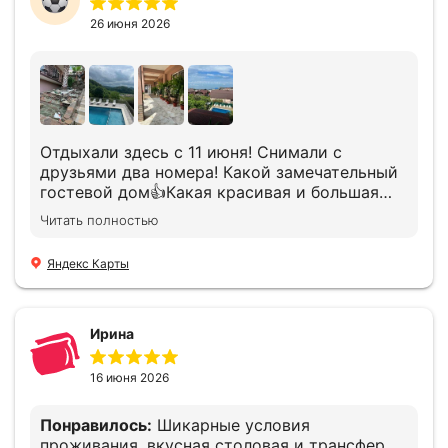
26 июня 2026
Отдыхали здесь с 11 июня! Снимали с
друзьями два номера! Какой замечательный
гостевой дом👍Какая красивая и большая
территория! Как все со вкусом украшено,
Читать полностью
зелень, цветы, на территории есть два
бассейна. Один бассейн с шикарным видом
Яндекс Карты
на горы😍Так же на территории гостевого
дома есть столовая! Готовят очень вкусно,
прям, как дома!) И по ценам нормально!
Персонал очень хороший, все приветливые,
Ирина
добрые, гостеприимные! Огромное спасибо
хочу сказать Сергею! Замечательный,
16 июня 2026
добрый человек! Разместил нас.
Подсказывал куда можно поехать на
Понравилось:
Шикарные условия
экскурсии, что посмотреть и где погулять!
проживания, вкусная столовая и трансфер