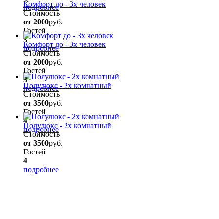
Комфорт до - 3х человек
подробнее
Стоимость
от 2000
руб.
Гостей
3
Комфорт до - 3х человек
подробнее
Стоимость
от 2000
руб.
Гостей
3
Полулюкс - 2х комнатный
подробнее
Стоимость
от 3500
руб.
Гостей
4
Полулюкс - 2х комнатный
подробнее
Стоимость
от 3500
руб.
Гостей
4
подробнее