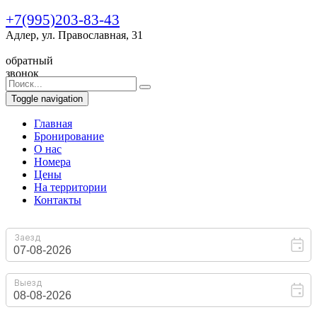
+7(995)203-83-43
Адлер, ул. Православная, 31
обратный
звонок
Toggle navigation
Главная
Бронирование
O нас
Номера
Цены
На территории
Контакты
Гостевой дом с бассейнами "More Leto"
Всем нашим гостям в подарок
бесплатная поездка в Красную поляну
и Розу Хутор