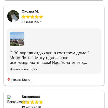
Оксана М.
23 июля 2026
С 30 апреля отдыхали в гостевом доме "
Море Лето ". Могу однозначно
рекомендовать всем! Нас было много,
большой хореографический коллектив,
Читать полностью
родители и дети. Сервис на высоте,
персонал вежливый, внимательный. Кухня
Яндекс Карты
прекрасная!!! Чистота в номерах, 2 бассейна,
1 с подогревом был в апреле. Дети и
взрослые накупались, т.к. море было еще
холодное!!! Автобус курсирует весной
Владислав
каждый час, летом вроде каждые 30 минут.
Очень удобно, иначе подниматься в этой
19 июля 2026