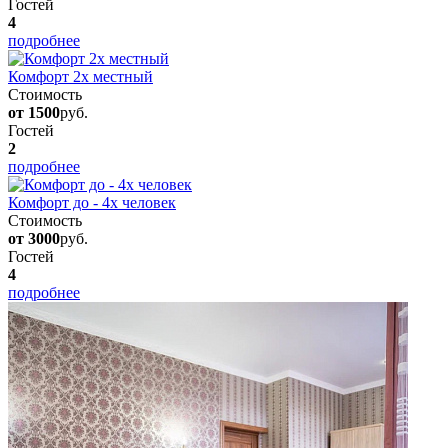
Гостей
4
подробнее
Комфорт 2х местный
Стоимость
от 1500
руб.
Гостей
2
подробнее
Комфорт до - 4х человек
Стоимость
от 3000
руб.
Гостей
4
подробнее