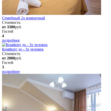
Семейный 2х комнатный
Стоимость
от 3300
руб.
Гостей
4
подробнее
Комфорт до - 3х человек
Стоимость
от 2000
руб.
Гостей
3
подробнее