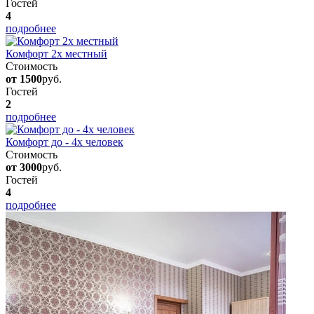
Гостей
4
подробнее
Комфорт 2х местный
Стоимость
от 1500
руб.
Гостей
2
подробнее
Комфорт до - 4х человек
Стоимость
от 3000
руб.
Гостей
4
подробнее