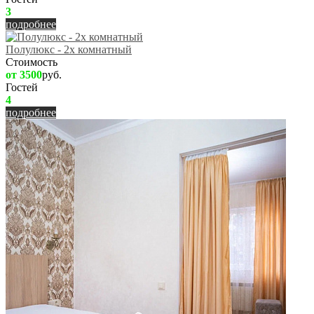
3
подробнее
Полулюкс - 2х комнатный
Стоимость
от 3500
руб.
Гостей
4
подробнее