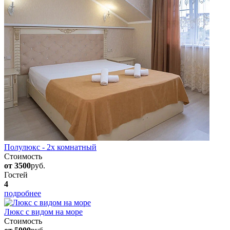
Полулюкс - 2х комнатный
Стоимость
от 3500
руб.
Гостей
4
подробнее
Люкс с видом на море
Стоимость