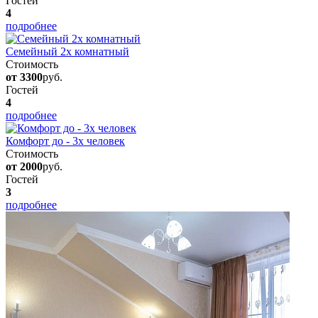
Гостей
4
подробнее
Семейный 2х комнатный
Стоимость
от 3300
руб.
Гостей
4
подробнее
Комфорт до - 3х человек
Стоимость
от 2000
руб.
Гостей
3
подробнее