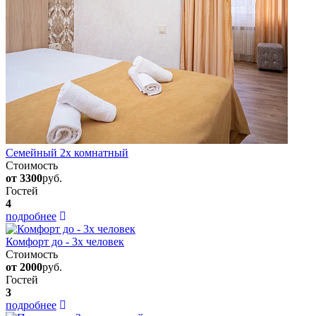
Семейный 2х комнатный
Стоимость
от 3300
руб.
Гостей
4
подробнее
Комфорт до - 3х человек
Стоимость
от 2000
руб.
Гостей
3
подробнее