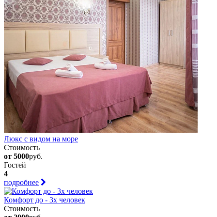
Люкс с видом на море
Стоимость
от 5000
руб.
Гостей
4
подробнее
Комфорт до - 3х человек
Стоимость