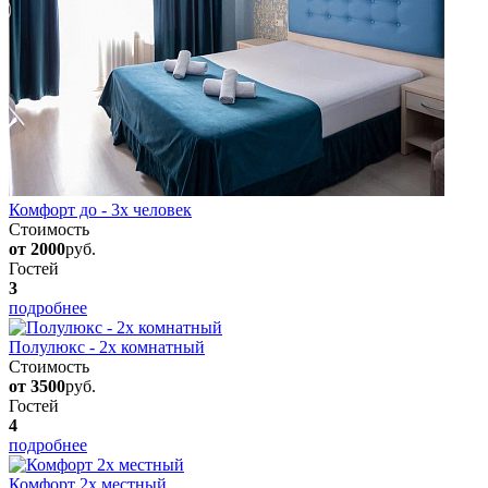
Комфорт до - 3х человек
Стоимость
от 2000
руб.
Гостей
3
подробнее
Полулюкс - 2х комнатный
Стоимость
от 3500
руб.
Гостей
4
подробнее
Комфорт 2х местный