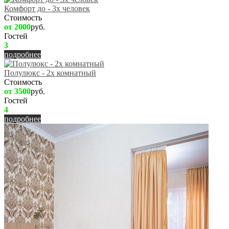
Комфорт до - 3х человек
Стоимость
от 2000
руб.
Гостей
3
подробнее
Полулюкс - 2х комнатный
Стоимость
от 3500
руб.
Гостей
4
подробнее