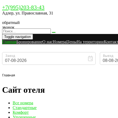
+7(995)203-83-43
Адлер, ул. Православная, 31
обратный
звонок
Toggle navigation
Главная
Бронирование
O нас
Номера
Цены
На территории
Контак
Главная
Сайт отеля
Вcе номера
Стандартные
Комфорт
Улучшенные