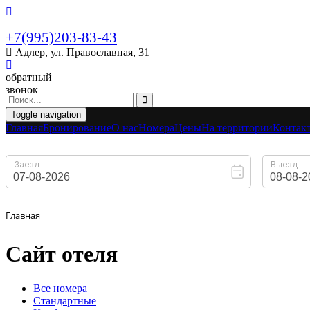
+7(995)203-83-43
Адлер, ул. Православная, 31
обратный
звонок
Toggle navigation
Главная
Бронирование
O нас
Номера
Цены
На территории
Контак
Главная
Сайт отеля
Вcе номера
Стандартные