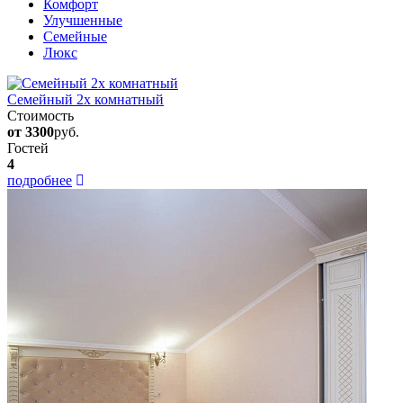
Комфорт
Улучшенные
Семейные
Люкс
Семейный 2х комнатный
Стоимость
от 3300
руб.
Гостей
4
подробнее