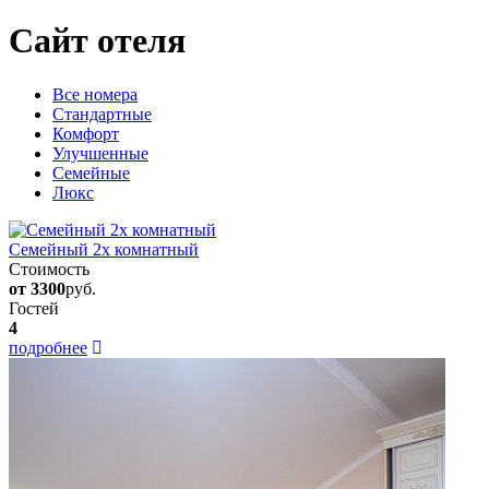
Сайт отеля
Вcе номера
Стандартные
Комфорт
Улучшенные
Семейные
Люкс
Семейный 2х комнатный
Стоимость
от 3300
руб.
Гостей
4
подробнее