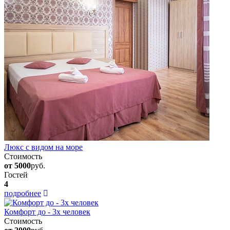
Люкс с видом на море
Стоимость
от 5000
руб.
Гостей
4
подробнее
Комфорт до - 3х человек
Стоимость