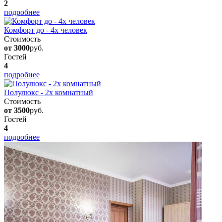
2
подробнее
Комфорт до - 4х человек
Стоимость
от 3000
руб.
Гостей
4
подробнее
Полулюкс - 2х комнатный
Стоимость
от 3500
руб.
Гостей
4
подробнее