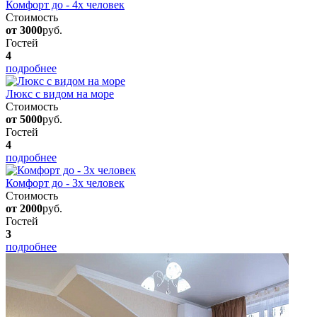
Комфорт до - 4х человек
Стоимость
от 3000
руб.
Гостей
4
подробнее
Люкс с видом на море
Стоимость
от 5000
руб.
Гостей
4
подробнее
Комфорт до - 3х человек
Стоимость
от 2000
руб.
Гостей
3
подробнее