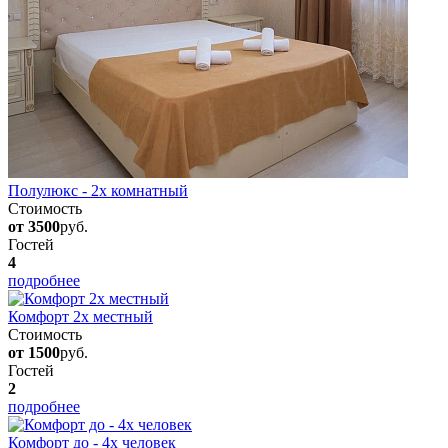
Полулюкс - 2х комнатный
Стоимость
от 3500
руб.
Гостей
4
подробнее
Комфорт 2х местный
Стоимость
от 1500
руб.
Гостей
2
подробнее
Комфорт до - 4х человек