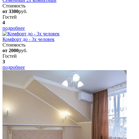
Семейный 2х комнатный
Стоимость
от 3300
руб.
Гостей
4
подробнее
Комфорт до - 3х человек
Стоимость
от 2000
руб.
Гостей
3
подробнее